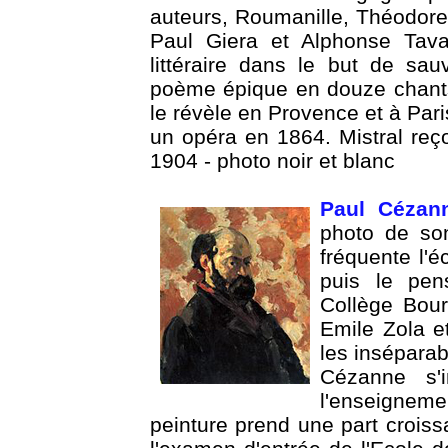
auteurs, Roumanille, Théodor
Paul Giera et Alphonse Tava
littéraire dans le but de sa
poème épique en douze chants
le révèle en Provence et à Par
un opéra en 1864. Mistral reç
1904 -
photo noir et blanc
Paul Cézan
photo de son
fréquente l'é
puis le pen
Collège Bour
Emile Zola et
les insépara
Cézanne s'i
l'enseigneme
peinture prend une part crois