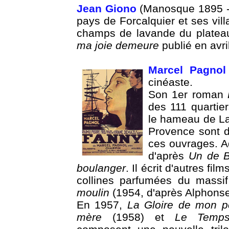
Jean Giono
(Manosque 1895 - i
pays de Forcalquier et ses vil
champs de lavande du plateau
ma joie demeure
publié en avri
Marcel Pagnol
cinéaste.
Son 1er roman
des 111 quartier
le hameau de La 
Provence sont d
ces ouvrages. A
d'après
Un de 
boulanger
. Il écrit d'autres fil
collines parfumées du massi
moulin
(1954, d'après Alphons
En 1957,
La Gloire de mon p
mère
(1958) et
Le Temps