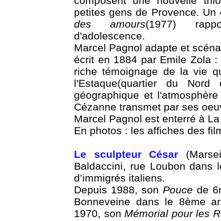
composent une nouvelle trilog
petites gens de Provence. U
des amours
(1977) rapp
d'adolescence.
Marcel Pagnol adapte et scéna
écrit en 1884 par Emile Zola 
riche témoignage de la vie q
l'Estaque(quartier du Nord 
géographique et l'atmosphère 
Cézanne transmet par ses oeuv
Marcel Pagnol est enterré à La 
En photos : les affiches des fi
Le sculpteur César
(Marsei
Baldaccini, rue Loubon dans l
d’immigrés italiens.
Depuis 1988, son
Pouce
de 6m
Bonneveine dans le 8ème arr
1970, son
Mémorial pour les Ra