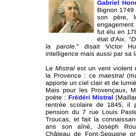
Gabriel Hon
Bignon 1749 
son père, l
engagement po
fut élu en 17
état d'Aix. “
D
la parole
.” disait Victor H
intelligence mais aussi par sa 
Le
Mistral
est un vent violent 
la Provence : ce
maestral
(ma
apporte un ciel clair et de lum
Mais pour les Provençaux, Mi
poète :
Frédéri Mistral
(Mailla
rentrée scolaire de 1845, il
pension du 7 rue Louis Paste
Troucas, et fait la connaissa
ans son aîné, Joseph Rou
Château de Font-Segugne pr